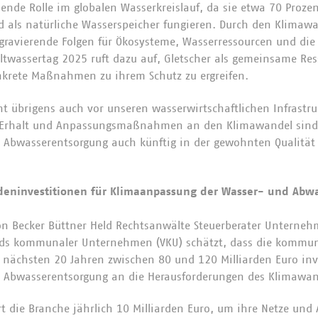
dende Rolle im globalen Wasserkreislauf, da sie etwa 70 Proze
d als natürliche Wasserspeicher fungieren. Durch den Klimaw
 gravierende Folgen für Ökosysteme, Wasserressourcen und di
eltwassertag 2025 ruft dazu auf, Gletscher als gemeinsame Re
nkrete Maßnahmen zu ihrem Schutz zu ergreifen.
 übrigens auch vor unseren wasserwirtschaftlichen Infrastru
r Erhalt und Anpassungsmaßnahmen an den Klimawandel sind
 Abwasserentsorgung auch künftig in der gewohnten Qualität
deninvestitionen für Klimaanpassung der Wasser- und Abwas
von Becker Büttner Held Rechtsanwälte Steuerberater Unterne
nds kommunaler Unternehmen (VKU) schätzt, dass die kommun
 nächsten 20 Jahren zwischen 80 und 120 Milliarden Euro in
 Abwasserentsorgung an die Herausforderungen des Klimawan
rt die Branche jährlich 10 Milliarden Euro, um ihre Netze und