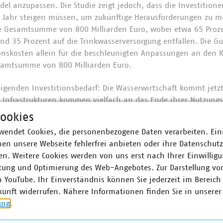
l anzupassen. Die Studie zeigt jedoch, dass die Investitione
o Jahr steigen müssen, um zukünftige Herausforderungen zu me
ne Gesamtsumme von 800 Milliarden Euro, wobei etwa 65 Proze
d 35 Prozent auf die Trinkwasserversorgung entfallen. Die Gu
ionskosten allein für die beschleunigten Anpassungen an den
esamtsumme von 800 Milliarden Euro.
eigenden Investitionsbedarf: Die Wasserwirtschaft kommt jetz
ie Infrastrukturen kommen vielfach an das Ende ihrer Nutzun
erausforderungen des Klimawandels angepasst werden. Die Was
ookies
tandhaltung ihrer Systeme langfristig. Dabei muss sie gleichz
wendet Cookies, die personenbezogene Daten verarbeiten. Ein
imatischen Rahmenbedingungen berücksichtigen und die Infras
en unsere Webseite fehlerfrei anbieten oder ihre Datenschut
asen und häufigere Starkregenereignisse anpassen. Beides g
n. Weitere Cookies werden von uns erst nach Ihrer Einwilligu
ht trennscharf voneinander abgrenzen.
tung und Optimierung des Web-Angebotes. Zur Darstellung vo
n YouTube. Ihr Einverständnis können Sie jederzeit im Bereich
kunft widerrufen. Nähere Informationen finden Sie in unserer
ung
.