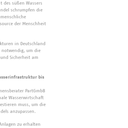
nt des süßen Wassers
andel schrumpfen die
e menschliche
ssource der Menschheit
kturen in Deutschland
 notwendig, um die
 und Sicherheit am
serinfrastruktur bis
hmensberater PartGmbB
ale Wasserwirtschaft
vestieren muss, um die
dels anzupassen.
 Anlagen zu erhalten