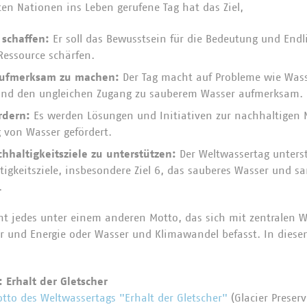
ten Nationen ins Leben gerufene Tag hat das Ziel,
 schaffen:
Er soll das Bewusstsein für die Bedeutung und Endl
Ressource schärfen.
aufmerksam zu machen:
Der Tag macht auf Probleme wie Was
nd den ungleichen Zugang zu sauberem Wasser aufmerksam.
rdern:
Es werden Lösungen und Initiativen zur nachhaltigen
 von Wasser gefördert.
hhaltigkeitsziele zu unterstützen:
Der Weltwassertag unters
igkeitsziele, insbesondere Ziel 6, das sauberes Wasser und s
.
ht jedes unter einem anderen Motto, das sich mit zentralen
r und Energie oder Wasser und Klimawandel befasst. In diese
 Erhalt der Gletscher
tto des Weltwassertags "Erhalt der Gletscher"
(Glacier Preserv