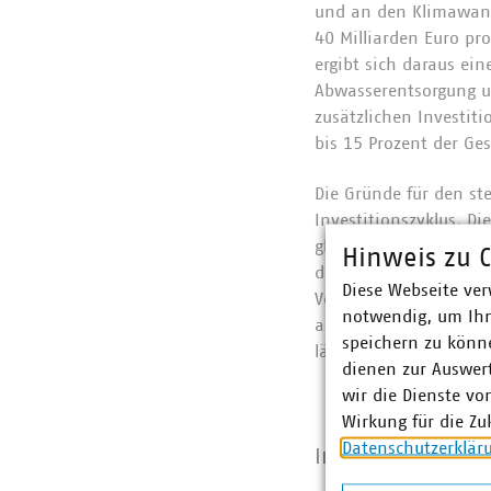
und an den Klimawande
40 Milliarden Euro pr
ergibt sich daraus ei
Abwasserentsorgung un
zusätzlichen Investit
bis 15 Prozent der G
Die Gründe für den st
Investitionszyklus. D
gleichzeitig an die H
Hinweis zu C
die Erneuerung und Ins
Diese Webseite ver
Veränderungen der kl
notwendig, um Ihn
anhaltende Trockenph
speichern zu könne
lässt sich häufig nic
dienen zur Auswer
wir die Dienste vo
Wirkung für die Zu
Datenschutzerklär
Inhalte