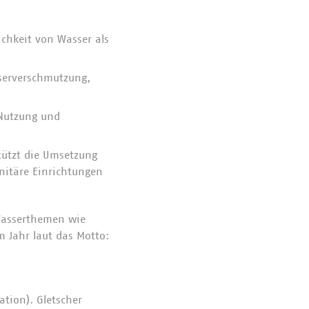
ichkeit von Wasser als
serverschmutzung,
 Nutzung und
tützt die Umsetzung
anitäre Einrichtungen
 Wasserthemen wie
m Jahr laut das Motto:
ation). Gletscher