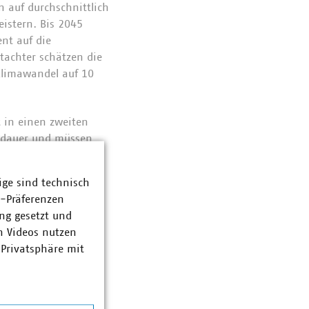
n auf durchschnittlich
istern. Bis 2045
nt auf die
tachter schätzen die
 Klimawandel auf 10
t in einen zweiten
gsdauer und müssen
serwirtschaft plant
eitig die
ige sind technisch
trukturen für länger
z-Präferenzen
eht Hand in Hand und
ng gesetzt und
n Videos nutzen
 Privatsphäre mit